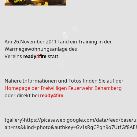
Am 26.November 2011 fand ein Training in der
Wärmegewöhnungsanlage des
Vereins
statt.
ready
4
fire
Nähere Informationen und Fotos finden Sie auf der
Homepage der Freiwilligen Feuerwehr Behamberg
oder direkt bei
ready
4
fire
.
{gallery}https://picasaweb.google.com/data/feed/bas
alt=rss&kind=photo&authkey=Gv1sRgCPqh9o7UtfGf8AE&h