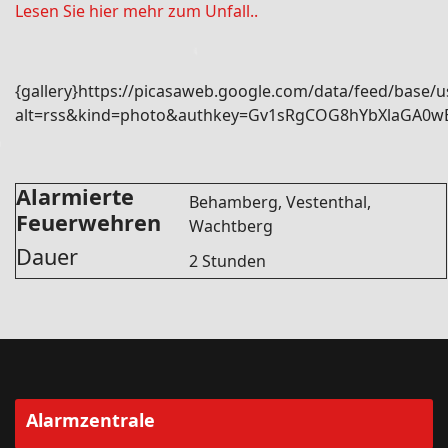
Lesen Sie hier mehr zum Unfall..
{gallery}https://picasaweb.google.com/data/feed/bas
alt=rss&kind=photo&authkey=Gv1sRgCOG8hYbXlaGA0wE&
Alarmierte
Behamberg, Vestenthal,
Feuerwehren
Wachtberg
Dauer
2 Stunden
Alarmzentrale