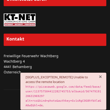
Kontakt
Freiwillige Feuerwehr Wachtberg
Wachtberg 4
4441 Behamberg
Österreich
×
danger
[SIGPLUS_EXCEPTION_REMOTE] Unable to
access the remote location
https://picasaweb.google.com/data/feed/base/
user/113757504412282745753/albumid/567479191
2063196929?
Impressum
|
Kontakt
|
FDISK
|
Mail
alt=rss&kind=photo&authkey=Gv1sRgCOG8hYbXlaG
.
A0wE&hl=de