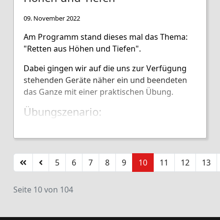
09. November 2022
Am Programm stand dieses mal das Thema:
"Retten aus Höhen und Tiefen".
Dabei gingen wir auf die uns zur Verfügung
stehenden Geräte näher ein und beendeten
das Ganze mit einer praktischen Übung.
Übungszenario:
Eine verletzte Person musste aus dem 2. Stock
über eine Leiter schonend gerettet werden.
5
6
7
8
9
10
11
12
13
Seite 10 von 104