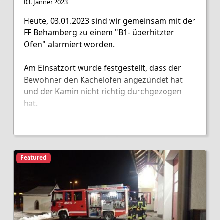
03. Jänner 2023
Heute, 03.01.2023 sind wir gemeinsam mit der
FF Behamberg zu einem "B1- überhitzter
Ofen" alarmiert worden.
Am Einsatzort wurde festgestellt, dass der
Bewohner den Kachelofen angezündet hat
und der Kamin nicht richtig durchgezogen
hat.
Das Gebäude wurde rauchfrei gemacht und
durch die Belüftungsmaßnahmen hat der
Kamin anschließend durchgezogen.
Featured
Zur Sicherheit wurde noch der örtliche
Rauchfangkehrer kontaktiert.