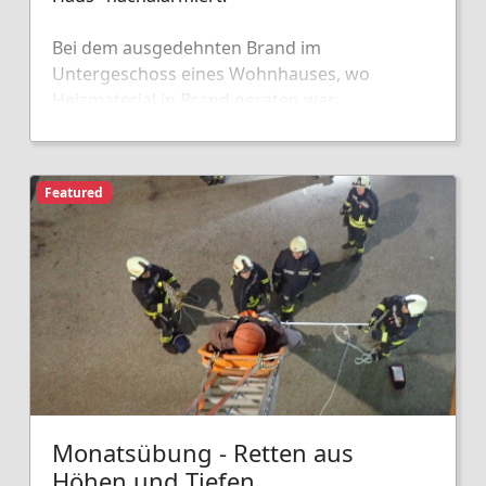
Bei dem ausgedehnten Brand im
Untergeschoss eines Wohnhauses, wo
Heizmaterial in Brand geraten war,
unterstützten wird die Kameraden mit zwei
Atemschutztrupps bei den Lösch- bzw.
Nachlöscharbeiten.
Featured
Monatsübung - Retten aus
Höhen und Tiefen