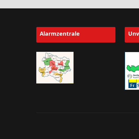
Alarmzentrale
Unw