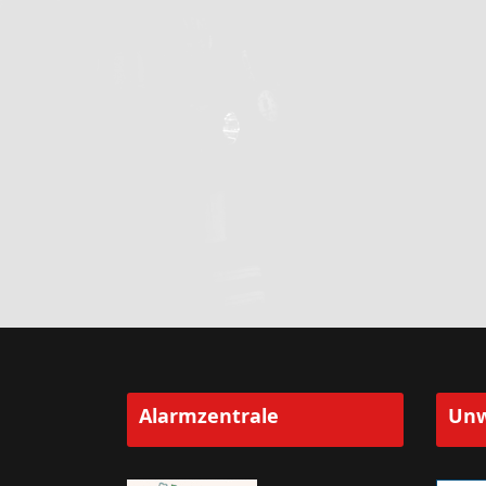
Alarmzentrale
Unw